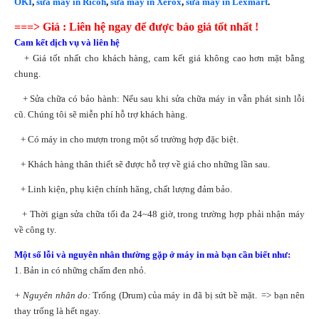
OKI
,
sửa máy in Ricoh
,
sửa máy in Xerox
,
sửa máy in Lexmart
.
===> Giá : Liên hệ ngay để được báo giá tốt nhất !
Cam kết dịch vụ và liên hệ
+ Giá tốt nhất cho khách hàng, cam kết giá không cao hơn mặt bằng
chung.
+ Sửa chữa có bảo hành: Nếu sau khi sửa chữa máy in vẫn phát sinh lỗi
cũ. Chúng tôi sẽ miễn phí hỗ trợ khách hàng.
+ Có máy in cho mượn trong một số trường hợp đặc biệt.
+ Khách hàng thân thiết sẽ được hỗ trợ về giá cho những lần sau.
+ Linh kiện, phụ kiện chính hãng, chất lượng đảm bảo.
+ Thời gi
a
n sửa chữa tối đa 24~48 giờ, trong trường hợp phải nhận máy
về công ty.
Một số lỗi và nguyên nhân thường gặp ở máy in mà bạn cần biết như:
1. Bản in có những chấm đen nhỏ.
+ Nguyên nhân do:
Trống (Drum) của máy in đã bị sứt bề mặt. => bạn nên
thay trống là hết ngay.