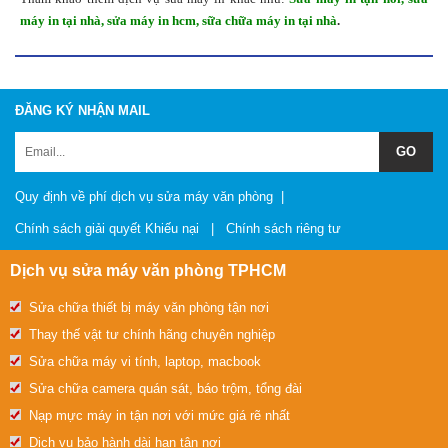
máy in tại nhà
,
sửa máy in hcm
,
sữa chữa máy in tại nhà
.
ĐĂNG KÝ NHẬN MAIL
Quy định về phí dịch vụ sửa máy văn phòng
|
Chính sách giải quyết Khiếu nại
|
Chính sách riêng tư
Dịch vụ sửa máy văn phòng TPHCM
Sửa chữa thiết bị máy văn phòng tận nơi
Thay thế vật tư chính hãng chuyên nghiệp
Sửa chữa máy vi tính, laptop, macbook
Sửa chữa camera quán sát, báo trộm, tổng đài
Nạp mực máy in tận nơi với mức giá rẽ nhất
Dịch vụ bảo hành dài hạn tận nơi