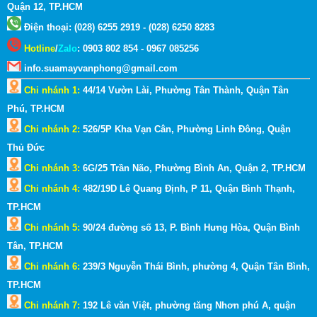
Quận 12, TP.HCM
Điện thoại: (028) 6255 2919 - (028) 6250 8283
Hotline
/
Zalo
:
0903 802 854 - 0967 085256
info.suamayvanphong@gmail.com
Chi nhánh 1:
44/14 Vườn Lài, Phường Tân Thành, Quận Tân
Phú, TP.HCM
Chi nhánh 2:
526/5P Kha Vạn Cân, Phường Linh Đông, Quận
Thủ Đức
Chi nhánh 3:
6G/25 Trần Não, Phường Bình An, Quận 2, TP.HCM
Chi nhánh 4:
482/19D Lê Quang Định, P 11, Quận Bình Thạnh,
TP.HCM
Chi nhánh 5:
90/24 đường số 13, P. Bình Hưng Hòa, Quận Bình
Tân, TP.HCM
Chi nhánh 6:
239/3 Nguyễn Thái Bình, phường 4, Quận Tân Bình,
TP.HCM
Chi nhánh 7:
192 Lê văn Việt, phường tăng Nhơn phú A, quận