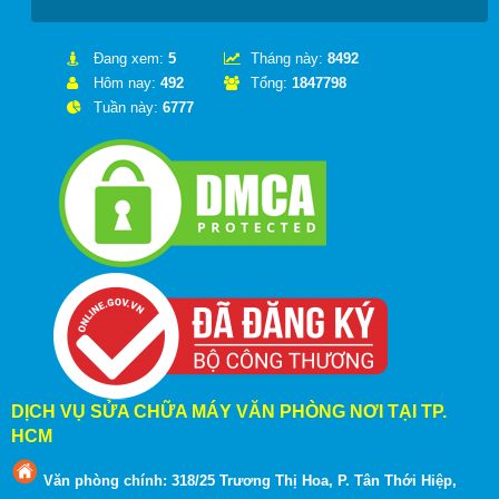
Đang xem:
5
Tháng này:
8492
Hôm nay:
492
Tổng:
1847798
Tuần này:
6777
DỊCH VỤ SỬA CHỮA MÁY VĂN PHÒNG NƠI TẠI TP.
HCM
Văn phòng chính: 318/25 Trương Thị Hoa, P. Tân Thới Hiệp,