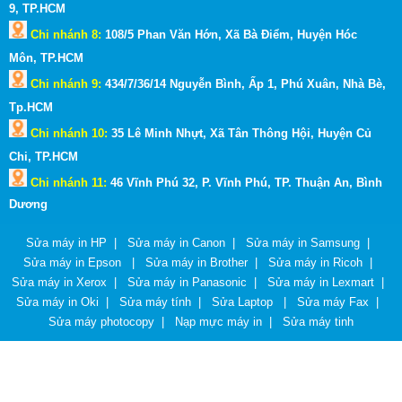
9,
TP.HCM
Chi nhánh 8:
108/5 Phan Văn Hớn, Xã Bà Điểm, Huyện Hóc
Môn,
TP.HCM
Chi nhánh 9:
434/7/36/14 Nguyễn Bình, Ấp 1, Phú Xuân, Nhà Bè,
Tp.HCM
Chi nhánh 10:
35 Lê Minh Nhựt, Xã Tân Thông Hội, Huyện Củ
Chi, TP.HCM
Chi nhánh 11:
46 Vĩnh Phú 32, P. Vĩnh Phú, TP. Thuận An, Bình
Dương
Sửa máy in HP
|
Sửa máy in Canon
|
Sửa máy in Samsung
|
Sửa máy in Epson
|
Sửa máy in Brother
|
Sửa máy in Ricoh
|
Sửa máy in Xerox
|
Sửa máy in Panasonic
|
Sửa máy in Lexmart
|
Sửa máy in Oki
|
Sửa máy tính
|
Sửa Laptop
|
Sửa máy Fax
|
Sửa máy photocopy
|
Nạp mực máy in
|
Sửa máy tinh