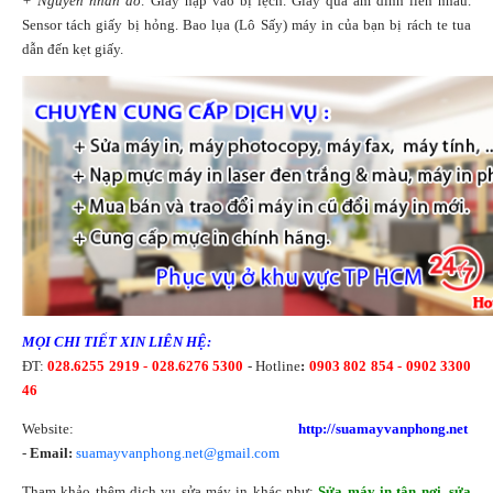
+ Nguyên nhân do:
Giấy nạp vào bị lệch. Giấy quá ẩm dính liền nhau.
Sensor tách giấy bị hỏng. Bao lụa (Lô Sấy) máy in của bạn bị rách te tua
dẫn đến kẹt giấy.
MỌI CHI TIẾT XIN LIÊN HỆ:
ĐT:
028.6255 2919 - 028.6276 5300
- Hotline
:
0903 802 854 - 0902 3300
46
Website:
http://suamayvanphong.net
-
Email:
suamayvanphong.net@gmail.com
Tham khảo thêm dịch vụ sửa máy in khác như:
Sửa máy in tận nơi
,
sửa