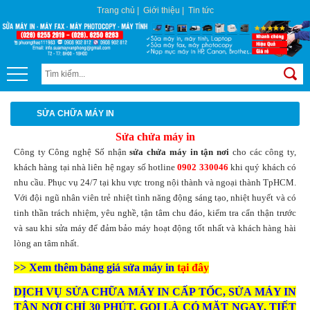
Trang chủ
|
Giới thiệu
|
Tin tức
SỬA CHỮA MÁY IN
Sửa chửa máy in
Công ty Công nghệ Số nhận
sửa chửa máy in tận nơi
cho các công ty,
khách hàng tại nhà liên hệ ngay số hotline
0902 330046
khi quý khách có
nhu cầu. Phục vụ 24/7 tại khu vực trong nội thành và ngoại thành TpHCM.
Với đội ngũ nhân viên trẻ nhiệt tình năng động sáng tạo, nhiệt huyết và có
tinh thần trách nhiệm, yêu nghề, tận tâm chu đáo, kiểm tra cẩn thận trước
và sau khi sửa máy để đảm bảo máy hoạt động tốt nhất và khách hàng hài
lòng an tâm nhất.
>> Xem thêm bảng giá sửa máy in
tại đây
DỊCH VỤ SỬA CHỮA MÁY IN CẤP TỐC, SỬA MÁY IN
TẬN NƠI CHỈ 30 PHÚT, GỌI LÀ CÓ MẶT NGAY, TIẾT