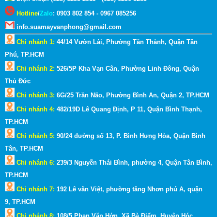
Hotline
/
Zalo
:
0903 802 854 - 0967 085256
info.suamayvanphong@gmail.com
Chi nhánh 1:
44/14 Vườn Lài, Phường Tân Thành, Quận Tân
Phú, TP.HCM
Chi nhánh 2:
526/5P Kha Vạn Cân, Phường Linh Đông, Quận
Thủ Đức
Chi nhánh 3:
6G/25 Trần Não, Phường Bình An, Quận 2, TP.HCM
Chi nhánh 4:
482/19D Lê Quang Định, P 11, Quận Bình Thạnh,
TP.HCM
Chi nhánh 5:
90/24 đường số 13, P. Bình Hưng Hòa, Quận Bình
Tân, TP.HCM
Chi nhánh 6:
239/3 Nguyễn Thái Bình, phường 4, Quận Tân Bình,
TP.HCM
Chi nhánh 7:
192 Lê văn Việt, phường tăng Nhơn phú A, quận
9,
TP.HCM
Chi nhánh 8:
108/5 Phan Văn Hớn, Xã Bà Điểm, Huyện Hóc