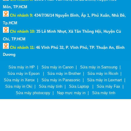
Môn,
TP.HCM
Chi nhánh 9:
434/7/36/14 Nguyễn Bình, Ấp 1, Phú Xuân, Nhà Bè,
Tp.HCM
Chi nhánh 10:
35 Lê Minh Nhựt, Xã Tân Thông Hội, Huyện Củ
Chi, TP.HCM
Chi nhánh 11:
46 Vĩnh Phú 32, P. Vĩnh Phú, TP. Thuận An, Bình
Dương
Sửa máy in HP
|
Sửa máy in Canon
|
Sửa máy in Samsung
|
Sửa máy in Epson
|
Sửa máy in Brother
|
Sửa máy in Ricoh
|
Sửa máy in Xerox
|
Sửa máy in Panasonic
|
Sửa máy in Lexmart
|
Sửa máy in Oki
|
Sửa máy tính
|
Sửa Laptop
|
Sửa máy Fax
|
Sửa máy photocopy
|
Nạp mực máy in
|
Sửa máy tinh