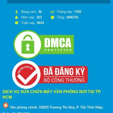
Đang xem:
36
Tháng này:
7435
Hôm nay:
123
Tổng:
1846741
Tuần này:
5014
DỊCH VỤ SỬA CHỮA MÁY VĂN PHÒNG NƠI TẠI TP.
HCM
Văn phòng chính: 318/25 Trương Thị Hoa, P. Tân Thới Hiệp,