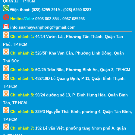
Quận 12, TP.HCM
Điện thoại: (028) 6255 2919 - (028) 6250 8283
Hotline
/
Zalo
:
0903 802 854 - 0967 085256
info.suamayvanphong@gmail.com
Chi nhánh 1:
44/14 Vườn Lài, Phường Tân Thành, Quận Tân
Phú, TP.HCM
Chi nhánh 2:
526/5P Kha Vạn Cân, Phường Linh Đông, Quận
Thủ Đức
Chi nhánh 3:
6G/25 Trần Não, Phường Bình An, Quận 2, TP.HCM
Chi nhánh 4:
482/19D Lê Quang Định, P 11, Quận Bình Thạnh,
TP.HCM
Chi nhánh 5:
90/24 đường số 13, P. Bình Hưng Hòa, Quận Bình
Tân, TP.HCM
Chi nhánh 6:
239/3 Nguyễn Thái Bình, phường 4, Quận Tân Bình,
TP.HCM
Chi nhánh 7:
192 Lê văn Việt, phường tăng Nhơn phú A, quận