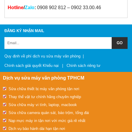
Hotline
/
Zalo
:
0908 902 812 – 0902 33.00.46
ĐĂNG KÝ NHẬN MAIL
Quy định về phí dịch vụ sửa máy văn phòng
|
Chính sách giải quyết Khiếu nại
|
Chính sách riêng tư
Dịch vụ sửa máy văn phòng TPHCM
Sửa chữa thiết bị máy văn phòng tận nơi
Thay thế vật tư chính hãng chuyên nghiệp
Sửa chữa máy vi tính, laptop, macbook
Sửa chữa camera quán sát, báo trộm, tổng đài
Nạp mực máy in tận nơi với mức giá rẽ nhất
Dịch vụ bảo hành dài hạn tận nơi