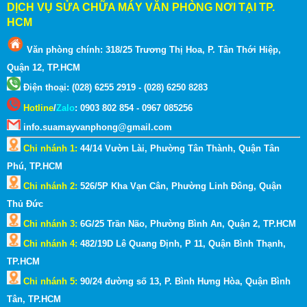
DỊCH VỤ SỬA CHỮA MÁY VĂN PHÒNG NƠI TẠI TP.
HCM
Văn phòng chính: 318/25 Trương Thị Hoa, P. Tân Thới Hiệp,
Quận 12, TP.HCM
Điện thoại: (028) 6255 2919 - (028) 6250 8283
Hotline
/
Zalo
:
0903 802 854 - 0967 085256
info.suamayvanphong@gmail.com
Chi nhánh 1:
44/14 Vườn Lài, Phường Tân Thành, Quận Tân
Phú, TP.HCM
Chi nhánh 2:
526/5P Kha Vạn Cân, Phường Linh Đông, Quận
Thủ Đức
Chi nhánh 3:
6G/25 Trần Não, Phường Bình An, Quận 2, TP.HCM
Chi nhánh 4:
482/19D Lê Quang Định, P 11, Quận Bình Thạnh,
TP.HCM
Chi nhánh 5:
90/24 đường số 13, P. Bình Hưng Hòa, Quận Bình
Tân, TP.HCM