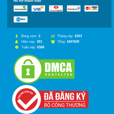
Hỗ trợ thanh toán
Đang xem:
3
Tháng này:
8303
Hôm nay:
303
Tổng:
1847609
Tuần này:
6588