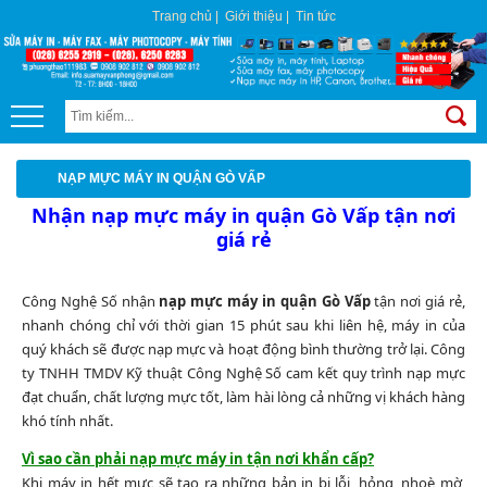
Trang chủ
|
Giới thiệu
|
Tin tức
NẠP MỰC MÁY IN QUẬN GÒ VẤP
Nhận nạp mực máy in quận Gò Vấp tận nơi
giá rẻ
Công Nghệ Số nhận
nạp mực máy in quận Gò Vấp
tận nơi giá rẻ,
nhanh chóng chỉ với thời gian 15 phút sau khi liên hệ, máy in của
quý khách sẽ được nạp mực và hoạt động bình thường trở lại. Công
ty TNHH TMDV Kỹ thuật Công Nghệ Số cam kết quy trình nạp mực
đạt chuẩn, chất lượng mực tốt, làm hài lòng cả những vị khách hàng
khó tính nhất.
Vì sao cần phải nạp mực máy in tận nơi khẩn cấp?
Khi máy in hết mực sẽ tạo ra những bản in bị lỗi, hỏng, nhoè mờ,