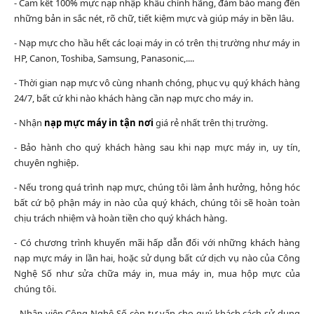
- Cam kết 100% mực nạp nhập khẩu chính hãng, đảm bảo mang đến
những bản in sắc nét, rõ chữ, tiết kiệm mực và giúp máy in bền lâu.
- Nạp mực cho hầu hết các loại máy in có trên thị trường như máy in
HP, Canon, Toshiba, Samsung, Panasonic,....
- Thời gian nạp mực vô cùng nhanh chóng, phục vụ quý khách hàng
24/7, bất cứ khi nào khách hàng cần nạp mực cho máy in.
- Nhận
nạp mực máy in tận nơi
giá rẻ nhất trên thị trường.
- Bảo hành cho quý khách hàng sau khi nạp mực máy in, uy tín,
chuyên nghiệp.
- Nếu trong quá trình nạp mực, chúng tôi làm ảnh hưởng, hỏng hóc
bất cứ bộ phận máy in nào của quý khách, chúng tôi sẽ hoàn toàn
chịu trách nhiệm và hoàn tiền cho quý khách hàng.
- Có chương trình khuyến mãi hấp dẫn đối với những khách hàng
nạp mực máy in lần hai, hoặc sử dụng bất cứ dịch vụ nào của Công
Nghệ Số như sửa chữa máy in, mua máy in, mua hộp mực của
chúng tôi.
- Nhân viên Công Nghệ Số còn tư vấn cho quý khách cách sử dụng