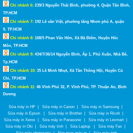
Chi nhánh 6:
239/3 Nguyễn Thái Bình, phường 4, Quận Tân Bình,
TP.HCM
Chi nhánh 7:
192 Lê văn Việt, phường tăng Nhơn phú A, quận
9,
TP.HCM
Chi nhánh 8:
108/5 Phan Văn Hớn, Xã Bà Điểm, Huyện Hóc
Môn,
TP.HCM
Chi nhánh 9:
434/7/36/14 Nguyễn Bình, Ấp 1, Phú Xuân, Nhà Bè,
Tp.HCM
Chi nhánh 10:
35 Lê Minh Nhựt, Xã Tân Thông Hội, Huyện Củ
Chi, TP.HCM
Chi nhánh 11:
46 Vĩnh Phú 32, P. Vĩnh Phú, TP. Thuận An, Bình
Dương
Sửa máy in HP
|
Sửa máy in Canon
|
Sửa máy in Samsung
|
Sửa máy in Epson
|
Sửa máy in Brother
|
Sửa máy in Ricoh
|
Sửa máy in Xerox
|
Sửa máy in Panasonic
|
Sửa máy in Lexmart
|
Sửa máy in Oki
|
Sửa máy tính
|
Sửa Laptop
|
Sửa máy Fax
|
Sửa máy photocopy
|
Nạp mực máy in
|
Sửa máy tinh