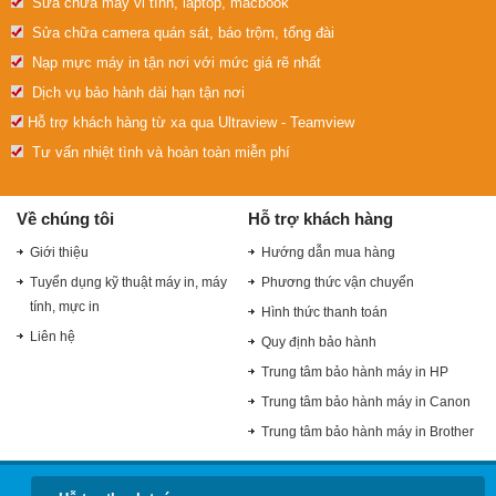
Sửa chữa máy vi tính, laptop, macbook
Sửa chữa camera quán sát, báo trộm, tổng đài
Nạp mực máy in tận nơi với mức giá rẽ nhất
Dịch vụ bảo hành dài hạn tận nơi
Hỗ trợ khách hàng từ xa qua Ultraview - Teamview
Tư vấn nhiệt tình và hoàn toàn miễn phí
Về chúng tôi
Hỗ trợ khách hàng
Giới thiệu
Hướng dẫn mua hàng
Tuyển dụng kỹ thuật máy in, máy
Phương thức vận chuyển
tính, mực in
Hình thức thanh toán
Liên hệ
Quy định bảo hành
Trung tâm bảo hành máy in HP
Trung tâm bảo hành máy in Canon
Trung tâm bảo hành máy in Brother