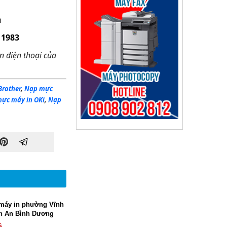
m
1983
n điện thoại của
Brother
,
Nạp mực
mực
máy in OKi
,
Nạp
máy in phường Vĩnh
n An Bình Dương
ệ