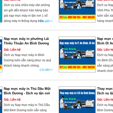
Dịch vụ sửa chữa máy văn phòng
Dịch vụ Nạ
xin gởi đến khách hàn bảng báo
Vĩnh Phú T
giá nạp mực máy in tận nơi 1 số
luôn sẵn s
dòng máy in thông dụng trên...
hàng nhanh
Chi tiết>>
Nạp mực máy in phường Lái
Nạp mực 
Thiêu Thuận An Bình Dương
Bình Dĩ A
ngay!
Giá: Liên hệ
Giá: Liên h
Dịch vụ Nạp mực máy in Bình
Dịch vụ Nạ
Dương luôn sẵn sàng phục vụ quý
An Bình Dĩ
khách hàng nhanh chóng.
sẵn sàng p
Chi tiết>>
nhanh chó
Nạp mực máy in Thủ Dầu Một
Thay mực 
Bình Dương - Dịch vụ tận nơi
Dịch vụ t
Giá: Liên hệ
Giá: Liên h
Dịch vụ Nạp mực máy in Thủ Dầu
Dịch vụ Nạ
Một Bình Dương luôn sẵn sàng
Bình Dương