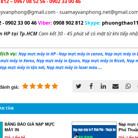
812 – 0967 08 52 56 -
0902 33 00 46
ayvanphong@gmail.com - suamayvanphong.net@gmail.co
 -
0902 33 00 46
Viber
:
0908 902 812
Skype
:
phuongthao11
n HP tại
Tp.HCM
Cam kết 30 - 45 phút sẽ có mặt từ khi tiếp nhậ
ịch vụ:
Nạp mực máy in HP
-
Nạp mực
máy in canon
,
Nạp mực
máy in 
 mực
máy in Xerox
,
Nạp mực
máy in Epson
,
Nạp mực
máy in Ricoh
,
Nạp 
Nạp mực máy in tận nơi
,
Nạp mực máy in laser màu
...
đánh giá:
AN TÂM
BẢNG BÁO GIÁ NẠP MỰC
Nạp mực 
MÁY IN
Phú Thuậ
Giá: Liên hệ
Giá: Liên h