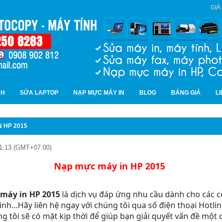
GIÁ
NH
SỬA LAPTOP
NẠP MỰC MÁY IN
BLOG
BẢNG GIÁ
L
 HP 2015
11:13 (GMT+07:00)
Nạp mực máy in HP 2015
máy in HP 2015
là dịch vụ đáp ứng nhu cầu dành cho các c
ình…Hãy liên hệ ngay với chúng tôi qua số điện thoại Hotlin
g tôi sẽ có mặt kịp thời để giúp bạn giải quyết vấn đề một