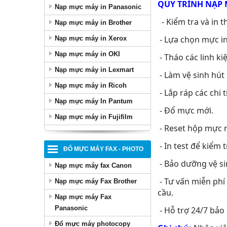
QUY TRÌNH NẠP
Nạp mực máy in Panasonic
- Kiểm tra và in 
Nạp mực máy in Brother
- Lựa chọn mực in
Nạp mực máy in Xerox
Nạp mực máy in OKI
- Tháo các linh k
Nạp mực máy in Lexmart
- Làm vệ sinh hút
Nạp mực máy in Ricoh
- Lắp ráp các chi 
Nạp mực máy In Pantum
- Đổ mực mới.
Nạp mực máy in Fujifilm
- Reset hộp mực 
- In test để kiểm 
ĐỔ MỰC MÁY FAX - PHOTO
- Bảo dưỡng vệ si
Nạp mực máy fax Canon
- Tư vấn miễn phí
Nạp mực máy Fax Brother
cầu.
Nạp mực máy Fax
Panasonic
- Hỗ trợ 24/7 bảo
Đổ mực máy photocopy