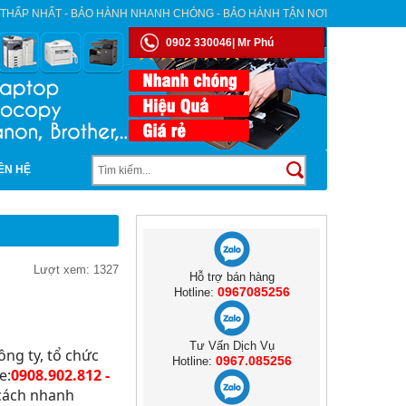
 THẤP NHẤT - BẢO HÀNH NHANH CHÓNG - BẢO HÀNH TẬN NƠI
0902 330046| Mr Phú
IÊN HỆ
Lượt xem: 1327
Hỗ trợ bán hàng
0967085256
Hotline:
Tư Vấn Dịch Vụ
ông ty, tổ chức
0967.085256
Hotline:
e:
0908.902.812 -
 cách nhanh