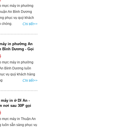
p mực máy in phường
huận An Bình Dương
àng phục vụ quý khách
 chóng.
Chi tiết>>
máy in phường An
n Bình Dương - Gọi
ệ
p mực máy in phường
 An Bình Dương luôn
hục vụ quý khách hàng
ng
Chi tiết>>
máy in ở Dĩ An -
ận nơi sau 30P gọi
ệ
p mực máy in Thuận An
 luôn sẵn sàng phục vụ