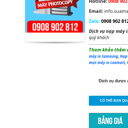
Hotline:
0908 902 
Email:
info.suam
Zalo
:
0908 902 812
Dịch vụ nạp máy i
quý khách
Tham khảo thêm d
máy in Samsung
,
Nạp
mực
máy in Lexmart
,
Dịch vụ được 
CÓ THỂ BẠN QU