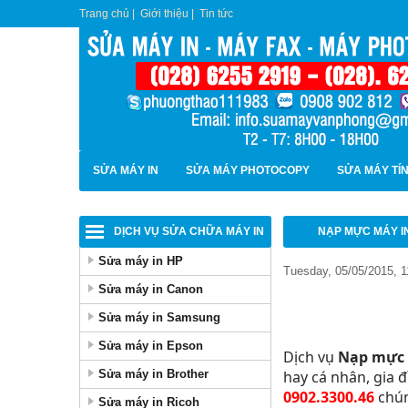
Trang chủ
|
Giới thiệu
|
Tin tức
SỬA MÁY IN
SỬA MÁY PHOTOCOPY
SỬA MÁY TÍ
DỊCH VỤ SỬA CHỮA MÁY IN
NẠP MỰC MÁY IN
Sửa máy in HP
Tuesday, 05/05/2015, 
Sửa máy in Canon
Sửa máy in Samsung
Sửa máy in Epson
Dịch vụ
Nạp mực 
Sửa máy in Brother
hay cá nhân, gia đ
0902.3300.46
chún
Sửa máy in Ricoh