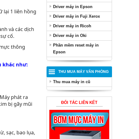
Driver máy in Epson
 lại 1 liên hồng
Driver máy in Fuji Xerox
Driver máy in Ricoh
ành và các dịch
 sự cố.
Driver máy in Oki
Phần mềm reset máy in
ổ mực thông
Epson
ụ khác như:
THU MUA MÁY VĂN PHÒNG
Thu mua máy in cũ
 Máy phát ra
ĐỐI TÁC LIÊN KẾT
kim bị gãy mũi
ừ, sạc, bao lụa,