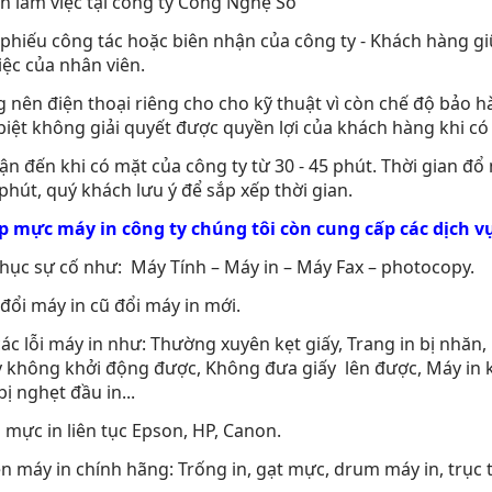
n làm việc tại công ty Công Nghệ Số
 phiếu công tác hoặc biên nhận của công ty - Khách hàng giữ
iệc của nhân viên.
 nên điện thoại riêng cho cho kỹ thuật vì còn chế độ bảo h
biệt không giải quyết được quyền lợi của khách hàng khi có
hận đến khi có mặt của công ty từ 30 - 45 phút. Thời gian đ
phút, quý khách lưu ý để sắp xếp thời gian.
p mực máy in công ty chúng tôi còn cung cấp các dịch v
hục sự cố như: Máy Tính – Máy in – Máy Fax – photocopy.
đổi máy in cũ đổi máy in mới.
các lỗi máy in như: Thường xuyên kẹt giấy, Trang in bị nhăn,
y không khởi động được, Không đưa giấy lên được, Máy in 
ị nghẹt đầu in...
 mực in liên tục Epson, HP, Canon.
ện máy in chính hãng: Trống in, gạt mực, drum máy in, trục t