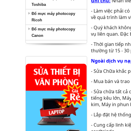
Ghi chú:
Nhân viê
Toshiba
- Làm việc phải có
Đổ mực máy photocopy
về quá trình làm v
Ricoh
- Quý khách không
Đổ mực máy photocopy
vụ liên quan. Đặc 
Canon
- Thời gian tiếp n
thường từ 15 - 30 
Ngoài dịch vụ nạ
- Sửa Chữa khắc p
- Mua bán và trao 
- Sửa chữa tất cả 
tiếng kêu lớn, Má
kim, Máy in phun b
- Lắp đặt hệ thống
- Cung cấp linh ki