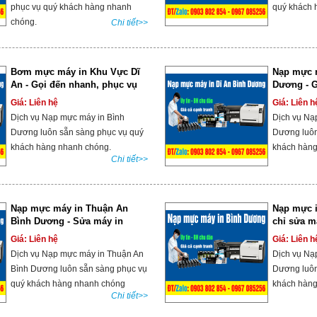
phục vụ quý khách hàng nhanh
quý khách 
chóng.
Chi tiết>>
Bơm mực máy in Khu Vực Dĩ
Nạp mực m
An - Gọi đến nhanh, phục vụ
Dương - G
tận nơi
854
Giá: Liên hệ
Giá: Liên h
Dịch vụ Nạp mực máy in Bình
Dịch vụ Nạ
Dương luôn sẵn sàng phục vụ quý
Dương luôn
khách hàng nhanh chóng.
khách hàng
Chi tiết>>
Nạp mực máy in Thuận An
Nạp mực i
Bình Dương - Sửa máy in
chỉ sửa m
Thuận An
Dương
Giá: Liên hệ
Giá: Liên h
Dịch vụ Nạp mực máy in Thuận An
Dịch vụ Nạ
Bình Dương luôn sẵn sàng phục vụ
Dương luôn
quý khách hàng nhanh chóng
khách hàng
Chi tiết>>