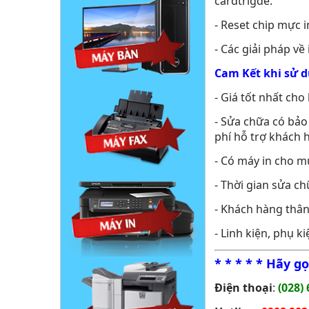
cardtrigde.
- Reset chip mực 
- Các giải pháp về 
Cam Kết khi sử d
- Giá tốt nhất ch
- Sửa chữa có bảo
phí hỗ trợ khách 
- Có máy in cho m
- Thời gian sửa c
- Khách hàng thân
- Linh kiện, phụ 
*
*
*
* *
Hãy gọ
Điện thoại
:
(028) 