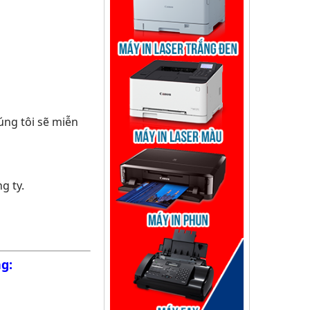
úng tôi sẽ miễn
g ty.
g: