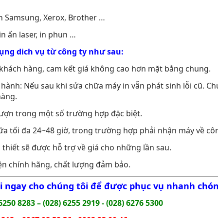
in Samsung, Xerox, Brother …
in ấn laser, in phun …
ụng dich vụ từ công ty như sau:
o khách hàng, cam kết giá không cao hơn mặt bằng chung.
 hành: Nếu sau khi sửa chữa máy in vẫn phát sinh lỗi cũ. Ch
hàng.
ượn trong một số trường hợp đặc biệt.
hữa tối đa 24~48 giờ, trong trường hợp phải nhận máy về côn
 thiết sẽ được hỗ trợ về giá cho những lần sau.
kiện chính hãng, chất lượng đảm bảo.
i ngay cho chúng tôi để được phục vụ nhanh chón
6250 8283 – (028) 6255 2919 - (028) 6276 5300