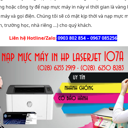
ng hoặc công ty để nạp mực máy in này vì thời gian là vàn
 máy và gọi điện. Chúng tôi sẽ có mặt kịp thời và nạp mực m
an, trường học, nhà riêng …) cho quý khách.
Liên hệ Hotline/Zalo
:
0903 802 854 – 0967 085256