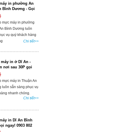
máy in phường An
n Bình Dương - Gọi
ệ
p mực máy in phường
 An Bình Dương luôn
hục vụ quý khách hàng
ng
Chi tiết>>
máy in ở Dĩ An -
ận nơi sau 30P gọi
ệ
p mực máy in Thuận An
 luôn sẵn sàng phục vụ
hàng nhanh chóng.
Chi tiết>>
áy in Dĩ An Bình
ọi ngay! 0903 802