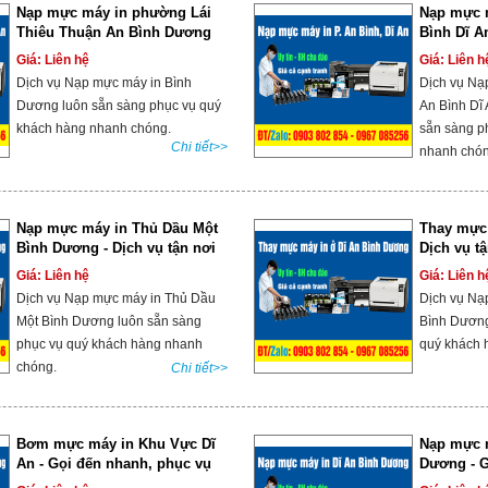
Nạp mực máy in phường Lái
Nạp mực 
Thiêu Thuận An Bình Dương
Bình Dĩ A
ngay!
Giá: Liên hệ
Giá: Liên h
Dịch vụ Nạp mực máy in Bình
Dịch vụ Nạ
Dương luôn sẵn sàng phục vụ quý
An Bình Dĩ
khách hàng nhanh chóng.
sẵn sàng p
Chi tiết>>
nhanh chó
Nạp mực máy in Thủ Dầu Một
Thay mực 
Bình Dương - Dịch vụ tận nơi
Dịch vụ t
Giá: Liên hệ
Giá: Liên h
Dịch vụ Nạp mực máy in Thủ Dầu
Dịch vụ Nạ
Một Bình Dương luôn sẵn sàng
Bình Dương
phục vụ quý khách hàng nhanh
quý khách 
chóng.
Chi tiết>>
Bơm mực máy in Khu Vực Dĩ
Nạp mực m
An - Gọi đến nhanh, phục vụ
Dương - G
tận nơi
854