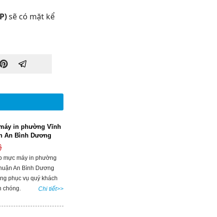
0P)
sẽ có mặt kể
máy in phường Vĩnh
n An Bình Dương
ệ
p mực máy in phường
huận An Bình Dương
àng phục vụ quý khách
 chóng.
Chi tiết>>