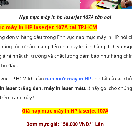
Nạp mực máy in hp laserjet 107A tận nơi
c máy in HP laserjet 107A tại TP.HCM
g đơn vị hàng đầu trong lĩnh vực nạp mực máy in HP nói 
 chúng tôi tự hào mang đến cho quý khách hàng dịch vụ
nạp
giá rẻ nhất thị trường và chất lượng đảm bảo như hàng chí
chu đáo.
 vực TP.HCM khi cần
nạp mực máy in HP
cho tất cả các chủn
n laser trắng đen, máy in laser màu
...) hãy gọi cho chún
trên trang này !
Giá nạp mực máy in
HP laserjet 107A
Bơm mực giá: 150.000 VNĐ/1 Lần