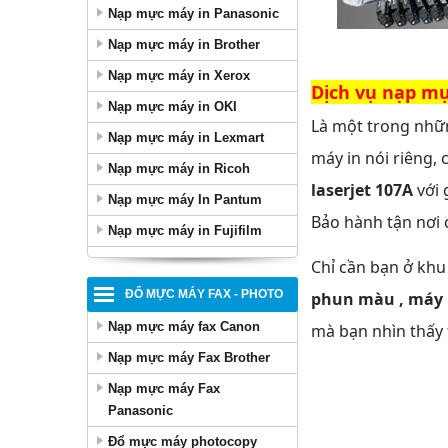
Nạp mực máy in Panasonic
Nạp mực máy in Brother
Nạp mực máy in Xerox
Dịch vụ nạp mự
Nạp mực máy in OKI
Là một trong nhữn
Nạp mực máy in Lexmart
máy in nói riêng,
Nạp mực máy in Ricoh
laserjet 107A
với 
Nạp mực máy In Pantum
Bảo hành tận nơi 
Nạp mực máy in Fujifilm
Chỉ cần bạn ở khu
ĐỔ MỰC MÁY FAX - PHOTO
phun màu , máy i
Nạp mực máy fax Canon
mà bạn nhìn thấy 
Nạp mực máy Fax Brother
Nạp mực máy Fax
Panasonic
Đổ mực máy photocopy