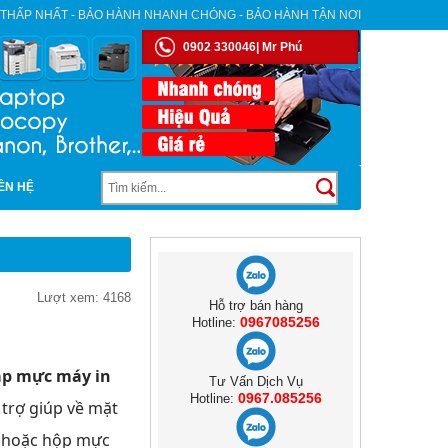
 THẤP NHẤT - BẢO HÀNH NHANH CHÓNG - BẢO HÀNH TẬN NƠI
0902 330046| Mr Phú
IÊN HỆ
Lượt xem: 4168
Hỗ trợ bán hàng
0967085256
Hotline:
p mực máy in
Tư Vấn Dịch Vụ
0967.085256
Hotline:
trợ giúp về mặt
y hoặc hộp mực