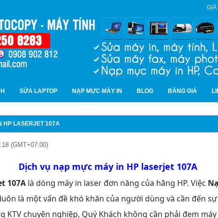
GIÁ
NH
SỬA LAPTOP
NẠP MỰC MÁY IN
BLOG
BẢNG GIÁ
L
N HP LASERJET 107A
0:18 (GMT+07:00)
Dịch vụ nạp mực máy in HP laserjet 107A
et 107A
là dòng máy in laser đơn năng của hãng HP. Việc
Nạ
luôn là một vấn đề khó khăn của người dùng và cần đến sự 
ng KTV chuyên nghiệp, Quý Khách không cần phải đem má