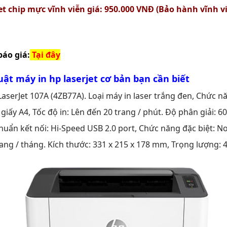
et chip mực vĩnh viễn giá: 950.000 VNĐ (Bảo hành vĩnh v
áo giá:
Tại đây
ật máy in hp laserjet cơ bản bạn cần biết
LaserJet 107A (4ZB77A). Loại máy in laser trắng đen, Chức nă
ổ giấy A4, Tốc độ in: Lên đến 20 trang / phút. Độ phân giải: 60
uẩn kết nối: Hi-Speed USB 2.0 port, Chức năng đặc biệt: No
rang / tháng. Kích thước: 331 x 215 x 178 mm, Trọng lượng: 