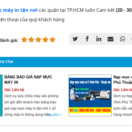
 máy in tận nơi
các quận tại TP.HCM luôn Cam kết
(20 - 3
điện thoại của quý khách hàng
đánh giá:
AN TÂM
BẢNG BÁO GIÁ NẠP MỰC
Nạp mực 
MÁY IN
Phú Thuậ
Giá: Liên hệ
Giá: Liên h
Dịch vụ sửa chữa máy văn phòng
Dịch vụ Nạ
xin gởi đến khách hàn bảng báo
Vĩnh Phú T
giá nạp mực máy in tận nơi 1 số
luôn sẵn s
dòng máy in thông dụng trên...
hàng nhanh
Chi tiết>>