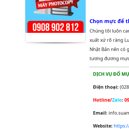
Chọn mực để t
Chúng tôi luôn c
xuất xứ rõ ràng L
Nhật Bản nên có 
tương đương mực c
DỊCH VỤ ĐỔ MỰ
Điện thoại:
(028
Hotline/
Zalo
:
09
Email:
info.sua
Website:
https: