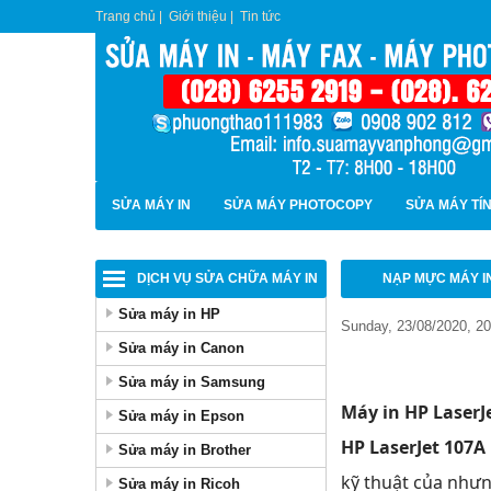
Trang chủ
|
Giới thiệu
|
Tin tức
SỬA MÁY IN
SỬA MÁY PHOTOCOPY
SỬA MÁY TÍ
DỊCH VỤ SỬA CHỮA MÁY IN
NẠP MỰC MÁY I
Sửa máy in HP
Sunday, 23/08/2020, 2
Sửa máy in Canon
Sửa máy in Samsung
Máy in HP
LaserJ
Sửa máy in Epson
HP
LaserJet 107A
Sửa máy in Brother
kỹ thuật của như
Sửa máy in Ricoh