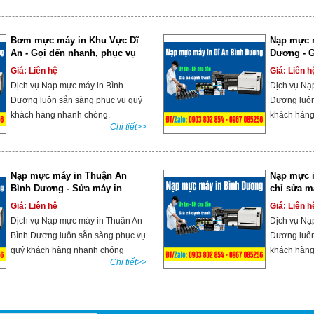
Bơm mực máy in Khu Vực Dĩ
Nạp mực m
An - Gọi đến nhanh, phục vụ
Dương - G
tận nơi
854
Giá: Liên hệ
Giá: Liên h
Dịch vụ Nạp mực máy in Bình
Dịch vụ Nạ
Dương luôn sẵn sàng phục vụ quý
Dương luôn
khách hàng nhanh chóng.
khách hàng
Chi tiết>>
Nạp mực máy in Thuận An
Nạp mực i
Bình Dương - Sửa máy in
chỉ sửa m
Thuận An
Dương
Giá: Liên hệ
Giá: Liên h
Dịch vụ Nạp mực máy in Thuận An
Dịch vụ Nạ
Bình Dương luôn sẵn sàng phục vụ
Dương luôn
quý khách hàng nhanh chóng
khách hàng
Chi tiết>>