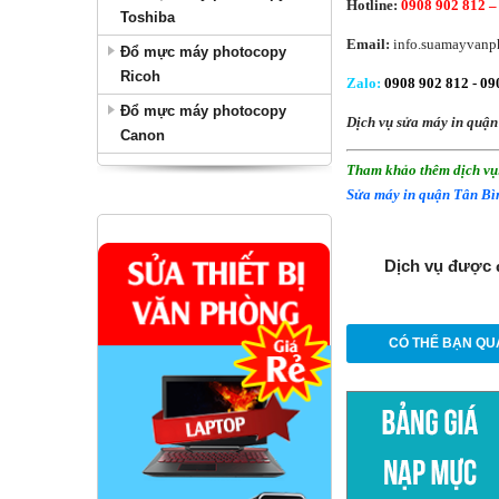
Hotline:
0908 902 812 –
Toshiba
Email:
info.suamayvanp
Đổ mực máy photocopy
Ricoh
Zalo
:
0908 902 812 -
090
Đổ mực máy photocopy
Dịch vụ sửa máy in quận
Canon
Tham khảo thêm dịch vụ
Sửa máy in quận Tân Bì
Dịch vụ được 
CÓ THỂ BẠN QU