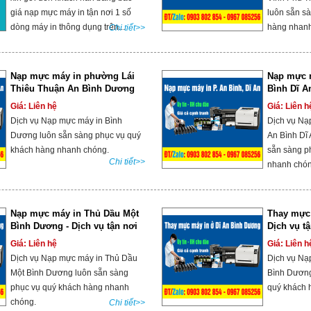
giá nạp mực máy in tận nơi 1 số
luôn sẵn s
dòng máy in thông dụng trên...
hàng nhanh
Chi tiết>>
Nạp mực máy in phường Lái
Nạp mực 
Thiêu Thuận An Bình Dương
Bình Dĩ A
ngay!
Giá: Liên hệ
Giá: Liên h
Dịch vụ Nạp mực máy in Bình
Dịch vụ Nạ
Dương luôn sẵn sàng phục vụ quý
An Bình Dĩ
khách hàng nhanh chóng.
sẵn sàng p
Chi tiết>>
nhanh chó
Nạp mực máy in Thủ Dầu Một
Thay mực 
Bình Dương - Dịch vụ tận nơi
Dịch vụ t
Giá: Liên hệ
Giá: Liên h
Dịch vụ Nạp mực máy in Thủ Dầu
Dịch vụ Nạ
Một Bình Dương luôn sẵn sàng
Bình Dương
phục vụ quý khách hàng nhanh
quý khách 
chóng.
Chi tiết>>