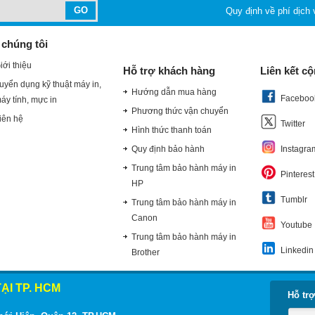
Quy định về phí dịch
 chúng tôi
iới thiệu
Hỗ trợ khách hàng
Liên kết c
uyển dụng kỹ thuật máy in,
Hướng dẫn mua hàng
Faceboo
áy tính, mực in
Phương thức vận chuyển
iên hệ
Twitter
Hình thức thanh toán
Quy định bảo hành
Instagra
Trung tâm bảo hành máy in
Pinterest
HP
Tumblr
Trung tâm bảo hành máy in
Canon
Youtube
Trung tâm bảo hành máy in
Linkedin
Brother
ẠI TP. HCM
Hỗ trợ