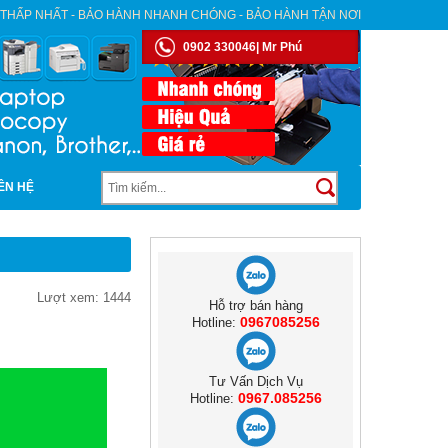
 THẤP NHẤT - BẢO HÀNH NHANH CHÓNG - BẢO HÀNH TẬN NƠI
0902 330046| Mr Phú
IÊN HỆ
Lượt xem: 1444
Hỗ trợ bán hàng
0967085256
Hotline:
Tư Vấn Dịch Vụ
0967.085256
Hotline: