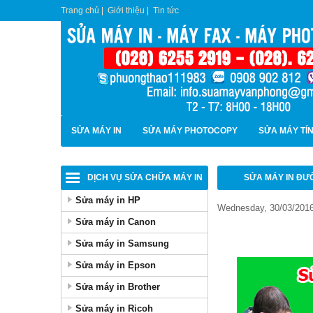
Trang chủ
|
Giới thiệu
|
Tin tức
SỬA MÁY IN
SỬA MÁY PHOTOCOPY
SỬA MÁY TÍ
DỊCH VỤ SỬA CHỮA MÁY IN
SỬA MÁY IN ĐƯ
Sửa máy in HP
Wednesday, 30/03/2016
Sửa máy in Canon
Sửa máy in Samsung
Sửa máy in Epson
Sửa máy in Brother
Sửa máy in Ricoh