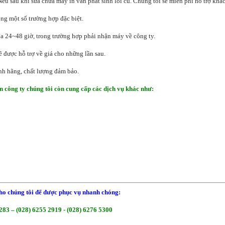
Nếu sau khi sửa chữa máy in vẫn phát sinh lỗi cũ. Chúng tôi sẽ miễn phí hỗ trợ khá
ng một số trường hợp đặc biệt.
 đa 24~48 giờ, trong trường hợp phải nhận máy về công ty.
ẽ được hỗ trợ về giá cho những lần sau.
ính hãng, chất lượng đảm bảo.
n công ty chúng tôi còn cung cấp các dịch vụ khác như:
ho chúng tôi để được phục vụ nhanh chóng:
283 – (028) 6255 2919 - (028) 6276 5300