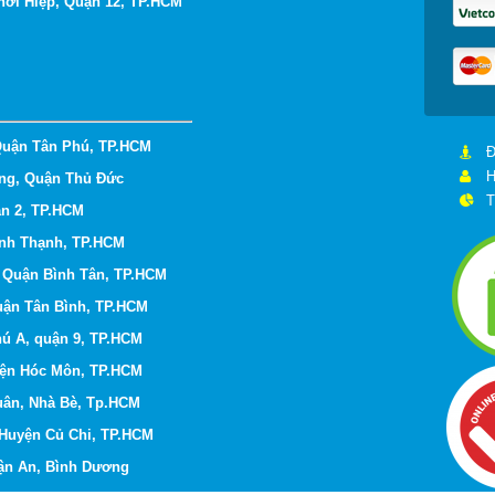
hới Hiệp, Quận 12, TP.HCM
Quận Tân Phú, TP.HCM
Đ
H
ng, Quận Thủ Đức
T
ận 2, TP.HCM
ình Thạnh,
TP.HCM
, Quận Bình Tân, TP.HCM
uận Tân Bình,
TP.HCM
hú A, quận 9,
TP.HCM
yện Hóc Môn,
TP.HCM
Xuân, Nhà Bè, Tp.HCM
 Huyện Củ Chi, TP.HCM
uận An, Bình Dương