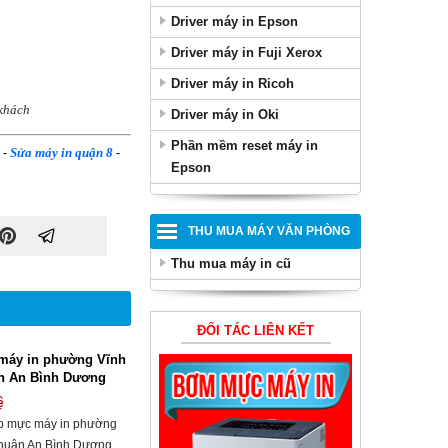
Driver máy in Epson
Driver máy in Fuji Xerox
Driver máy in Ricoh
 khách
Driver máy in Oki
Phần mềm reset máy in
-
Sửa máy in quận 8
-
Epson
THU MUA MÁY VĂN PHÒNG
Thu mua máy in cũ
ĐỐI TÁC LIÊN KẾT
máy in phường Vĩnh
n An Bình Dương
ệ
p mực máy in phường
huận An Bình Dương