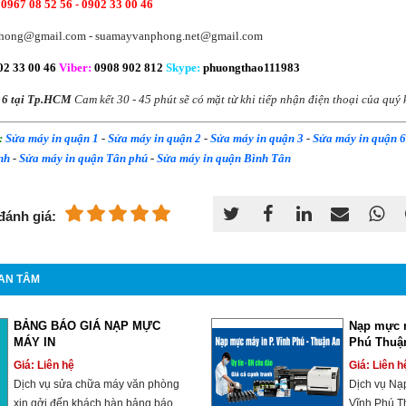
 0967 08 52 56 -
0902 33 00 46
hong@gmail.com - suamayvanphong.net@gmail.com
2 33 00 46
Viber
:
0908 902 812
Skype
:
phuongthao111983
 6 tại
Tp.HCM
Cam kết 30 - 45 phút sẽ có mặt từ khi tiếp nhận điện thoại của quý
:
Sửa máy in quận 1
-
Sửa máy in quận 2
-
Sửa máy in quận 3
-
Sửa máy in quận 6
nh
-
Sửa máy in quận Tân phú
-
Sửa máy in quận Bình Tân
đánh giá:
AN TÂM
BẢNG BÁO GIÁ NẠP MỰC
Nạp mực 
MÁY IN
Phú Thuậ
Giá: Liên hệ
Giá: Liên h
Dịch vụ sửa chữa máy văn phòng
Dịch vụ Nạ
xin gởi đến khách hàn bảng báo
Vĩnh Phú T