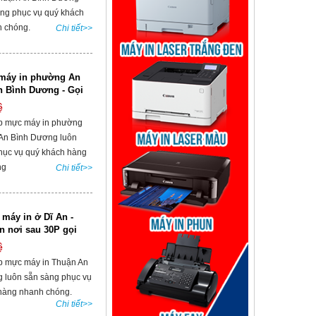
àng phục vụ quý khách
 chóng.
Chi tiết>>
máy in phường An
n Bình Dương - Gọi
ệ
p mực máy in phường
 An Bình Dương luôn
hục vụ quý khách hàng
ng
Chi tiết>>
máy in ở Dĩ An -
ận nơi sau 30P gọi
ệ
p mực máy in Thuận An
 luôn sẵn sàng phục vụ
hàng nhanh chóng.
Chi tiết>>