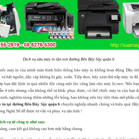
Dịch vụ sửa máy in tận nơi đường Bến Bãy Sậy quận 6
iếc máy in của mình màn hình hiện thông báo máy in không hoạt động. Đầu tiê
 và bật nguồn, dây cáp không bị gãy, xoắn. Tiếp theo, hãy xem thử nắp máy in đã
ợp bạn đặt lệnh in quá nhiều file cùng một lúc cũng làm cho máy bị treo. Nếu bạ
n ở trên nhưng vẫn không thể tự khắc phục được, có thể chiếc máy in của bạn đ
t sinh, nghiêm trọng thêm những lỗi hỏng, bạn không nên tùy tiện tháo mở phần 
 in tại đường Bến Bãy Sậy quận 6
chuyên nghiệp nhanh chóng và hiệu quả. Hãy 
ông Nghệ Số để được tư vấn và phục vụ tận tình !
ich vụ từ công ty như sau:
 hàng, cam kết giá không cao hơn mặt bằng chung.