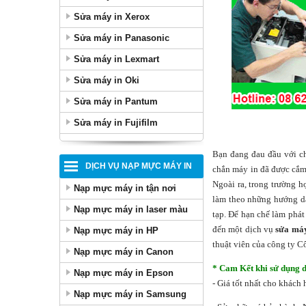
Sửa máy in Xerox
Sửa máy in Panasonic
Sửa máy in Lexmart
Sửa máy in Oki
Sửa máy in Pantum
Sửa máy in Fujifilm
Bạn đang đau đầu với ch
DỊCH VỤ NẠP MỰC MÁY IN
chắn máy in đã được cắm
Ngoài ra, trong trường h
Nạp mực máy in tận nơi
làm theo những hướng dẫ
Nạp mực máy in laser màu
tạp. Để hạn chế làm phá
đến một dịch vụ
sửa máy
Nạp mực máy in HP
thuật viên của công ty C
Nạp mực máy in Canon
* Cam Kết khi sử dụng d
Nạp mực máy in Epson
- Giá tốt nhất cho khách
Nạp mực máy in Samsung