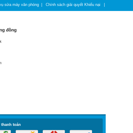
 vụ sửa máy văn phòng
|
Chính sách giải quyết Khiếu nại
|
Chính sách riêng tư
ộng đồng
k
m
 thanh toán