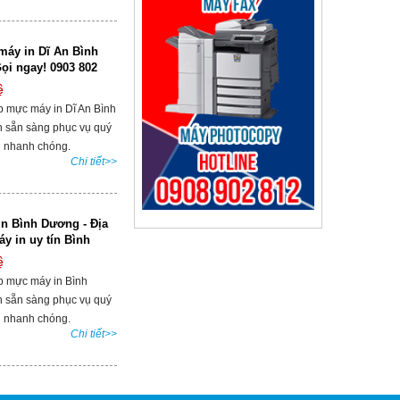
áy in Dĩ An Bình
ọi ngay! 0903 802
ệ
p mực máy in Dĩ An Bình
 sẵn sàng phục vụ quý
 nhanh chóng.
Chi tiết>>
n Bình Dương - Địa
áy in uy tín Bình
ệ
p mực máy in Bình
 sẵn sàng phục vụ quý
 nhanh chóng.
Chi tiết>>