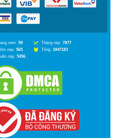
ang xem:
59
Tháng này:
7877
ôm nay:
565
Tổng:
1847183
uần này:
5456