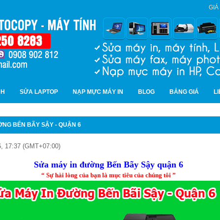
GIÁ
NH
SỬA LAPTOP
NẠP MỰC MÁY IN
BLOG
BẢNG GIÁ
L
ỜNG BẾN BÃY SẬY - QUẬN 6
, 17:37 (GMT+07:00)
Sửa máy in đường Bến Bãy Sậy quận 6
“ Sự hài lòng của bạn là mục tiêu của chúng tôi ”