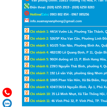
Văn phòng chính: 318/25 Trương Thị Hoa, P. Tân T
Điện thoại: (028) 6255 2919 - (028) 6250 8283
Hotline
/
Zalo
:
0903 802 854 - 0967 085256
info.suamayvanphong@gmail.com
Chi nhánh 1:
44/14 Vườn Lài, Phường Tân Thành, 
Chi nhánh 2:
526/5P Kha Vạn Cân, Phường Linh Đô
Chi nhánh 3:
6G/25 Trần Não, Phường Bình An, Qu
Chi nhánh 4:
482/19D Lê Quang Định, P 11, Quận B
Chi nhánh 5:
90/24 đường số 13, P. Bình Hưng Hòa
Chi nhánh 6:
239/3 Nguyễn Thái Bình, phường 4, Q
Chi nhánh 7:
192 Lê văn Việt, phường tăng Nhơn p
Chi nhánh 8:
108/5 Phan Văn Hớn, Xã Bà Điểm, Hu
Chi nhánh 9:
434/7/36/14 Nguyễn Bình, Ấp 1, Phú 
Chi nhánh 10:
35 Lê Minh Nhựt, Xã Tân Thông Hội,
Chi nhánh 11:
46 Vĩnh Phú 32, P. Vĩnh Phú, TP. Th