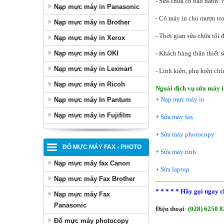
- Sửa chữa có bảo hành: 
Nạp mực máy in Panasonic
- Có máy in cho mượn tro
Nạp mực máy in Brother
- Thời gian sửa chữa tối
Nạp mực máy in Xerox
Nạp mực máy in OKI
- Khách hàng thân thiết s
Nạp mực máy in Lexmart
- Linh kiện, phụ kiện ch
Nạp mực máy in Ricoh
Ngoài dịch vụ sửa máy i
+
Nạp mực máy in
Nạp mực máy In Pantum
Nạp mực máy in Fujifilm
+
Sửa máy fax
+
Sửa máy photocopy
ĐỔ MỰC MÁY FAX - PHOTO
+
Sửa máy tính
Nạp mực máy fax Canon
+
Sửa laptop
Nạp mực máy Fax Brother
*
*
*
* *
Hãy gọi ngay c
Nạp mực máy Fax
Panasonic
Điện thoại
:
(028) 6250 8
Đổ mực máy photocopy