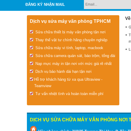
ĐĂNG KÝ NHẬN MAIL
Về
Dịch vụ sửa máy văn phòng TPHCM
G
Sửa chữa thiết bị máy văn phòng tận nơi
T
Thay thế vật tư chính hãng chuyên nghiệp
m
Sửa chữa máy vi tính, laptop, macbook
L
Sửa chữa camera quán sát, báo trộm, tổng đài
Nạp mực máy in tận nơi với mức giá rẽ nhất
Dịch vụ bảo hành dài hạn tận nơi
Hỗ trợ khách hàng từ xa qua Ultraview -
Teamview
Tư vấn nhiệt tình và hoàn toàn miễn phí
DỊCH VỤ SỬA CHỮA MÁY VĂN PHÒNG NƠI T