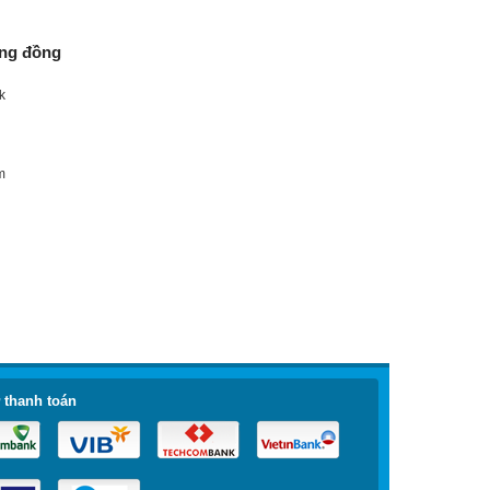
Chính sách riêng tư
ộng đồng
k
m
 thanh toán