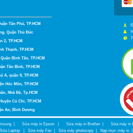
Quận Tân Phú, TP.HCM
Đ
H
ng, Quận Thủ Đức
T
ận 2, TP.HCM
ình Thạnh,
TP.HCM
, Quận Bình Tân, TP.HCM
uận Tân Bình,
TP.HCM
hú A, quận 9,
TP.HCM
yện Hóc Môn,
TP.HCM
Xuân, Nhà Bè, Tp.HCM
 Huyện Củ Chi, TP.HCM
uận An, Bình Dương
amsung
|
Sửa máy in Epson
|
Sửa máy in Brother
|
Sửa máy in 
Sửa Laptop
|
Sửa máy Fax
|
Sửa máy photocopy
|
Nạp mực máy in