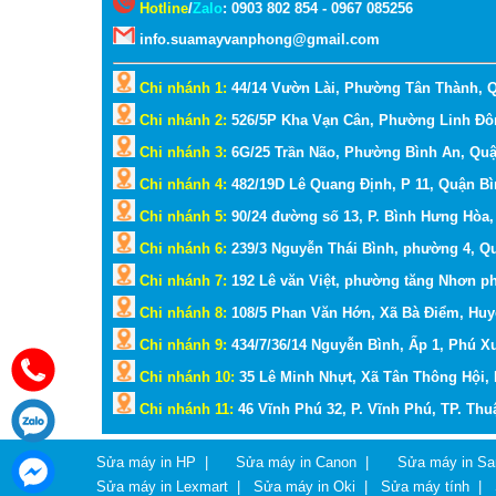
Hotline
/
Zalo
:
0903 802 854 - 0967 085256
info.suamayvanphong@gmail.com
Chi nhánh 1:
44/14 Vườn Lài, Phường Tân Thành, 
Chi nhánh 2:
526/5P Kha Vạn Cân, Phường Linh Đô
Chi nhánh 3:
6G/25 Trần Não, Phường Bình An, Qu
Chi nhánh 4:
482/19D Lê Quang Định, P 11, Quận B
Chi nhánh 5:
90/24 đường số 13, P. Bình Hưng Hòa
Chi nhánh 6:
239/3 Nguyễn Thái Bình, phường 4, Q
Chi nhánh 7:
192 Lê văn Việt, phường tăng Nhơn p
Chi nhánh 8:
108/5 Phan Văn Hớn, Xã Bà Điểm, Hu
Chi nhánh 9:
434/7/36/14 Nguyễn Bình, Ấp 1, Phú 
Chi nhánh 10:
35 Lê Minh Nhựt, Xã Tân Thông Hội,
Chi nhánh 11:
46 Vĩnh Phú 32, P. Vĩnh Phú, TP. Th
Sửa máy in HP
|
Sửa máy in Canon
|
Sửa máy in S
Sửa máy in Lexmart
|
Sửa máy in Oki
|
Sửa máy tính
|