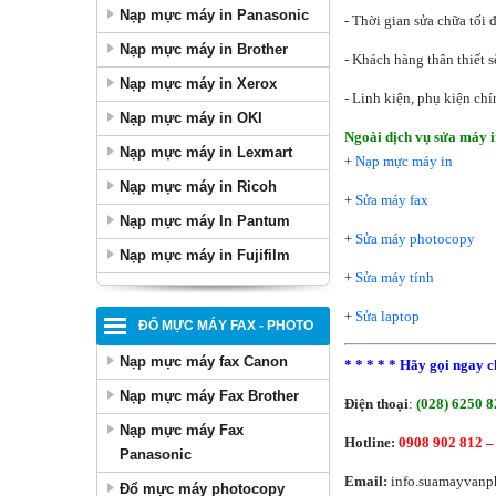
Nạp mực máy in Panasonic
- Thời gian sửa chữa tối
Nạp mực máy in Brother
- Khách hàng thân thiết s
Nạp mực máy in Xerox
- Linh kiện, phụ kiện ch
Nạp mực máy in OKI
Ngoài dịch vụ sửa máy i
Nạp mực máy in Lexmart
+
Nạp mực máy in
Nạp mực máy in Ricoh
+
Sửa máy fax
Nạp mực máy In Pantum
+
Sửa máy photocopy
Nạp mực máy in Fujifilm
+
Sửa máy tính
+
Sửa laptop
ĐỔ MỰC MÁY FAX - PHOTO
Nạp mực máy fax Canon
*
*
*
* *
Hãy gọi ngay c
Nạp mực máy Fax Brother
Điện thoại
:
(028) 6250 8
Nạp mực máy Fax
Hotline:
0908 902 812 –
Panasonic
Email:
info.suamayvanp
Đổ mực máy photocopy