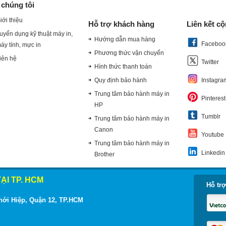
 chúng tôi
iới thiệu
Hỗ trợ khách hàng
Liên kết c
uyển dụng kỹ thuật máy in,
Hướng dẫn mua hàng
Faceboo
áy tính, mực in
Phương thức vận chuyển
iên hệ
Twitter
Hình thức thanh toán
Quy định bảo hành
Instagra
Trung tâm bảo hành máy in
Pinterest
HP
Tumblr
Trung tâm bảo hành máy in
Canon
Youtube
Trung tâm bảo hành máy in
Linkedin
Brother
ẠI TP. HCM
Hỗ trợ
hới Hiệp, Quận 12, TP.HCM