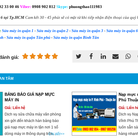
2 33 00 46
Viber
:
0908 902 812
Skype
:
phuongthao111983
 6 tại
Tp.HCM
Cam kết 30 - 45 phút sẽ có mặt từ khi tiếp nhận điện thoại của quý
:
Sửa máy in quận 1
-
Sửa máy in quận 2
-
Sửa máy in quận 3
-
Sửa máy in quận 6
nh
-
Sửa máy in quận Tân phú
-
Sửa máy in quận Bình Tân
đánh giá:
AN TÂM
BẢNG BÁO GIÁ NẠP MỰC
Nạp mực 
MÁY IN
Phú Thuậ
Giá: Liên hệ
Giá: Liên h
Dịch vụ sửa chữa máy văn phòng
Dịch vụ Nạ
xin gởi đến khách hàn bảng báo
Vĩnh Phú T
giá nạp mực máy in tận nơi 1 số
luôn sẵn s
dòng máy in thông dụng trên...
hàng nhanh
Chi tiết>>