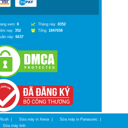
ang xem:
8
Tháng này:
8352
ôm nay:
352
Tổng:
1847658
uần này:
6637
Ricoh
|
Sửa máy in Xerox
|
Sửa máy in Panasonic
|
|
Sửa máy tinh