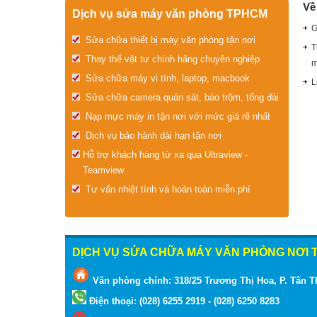
Về
Dịch vụ sửa máy văn phòng TPHCM
G
Sửa chữa thiết bị máy văn phòng tận nơi
T
Thay thế vật tư chính hãng chuyên nghiệp
m
Sửa chữa máy vi tính, laptop, macbook
L
Sửa chữa camera quán sát, báo trộm, tổng đài
Nạp mực máy in tận nơi với mức giá rẽ nhất
Dịch vụ bảo hành dài hạn tận nơi
Hỗ trợ khách hàng từ xa qua Ultraview -
Teamview
Tư vấn nhiệt tình và hoàn toàn miễn phí
DỊCH VỤ SỬA CHỮA MÁY VĂN PHÒNG NƠI T
Văn phòng chính: 318/25 Trương Thị Hoa, P. Tân T
Điện thoại: (028) 6255 2919 - (028) 6250 8283