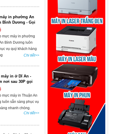
máy in phường An
n Bình Dương - Gọi
ệ
p mực máy in phường
 An Bình Dương luôn
hục vụ quý khách hàng
ng
Chi tiết>>
máy in ở Dĩ An -
ận nơi sau 30P gọi
ệ
p mực máy in Thuận An
 luôn sẵn sàng phục vụ
hàng nhanh chóng.
Chi tiết>>