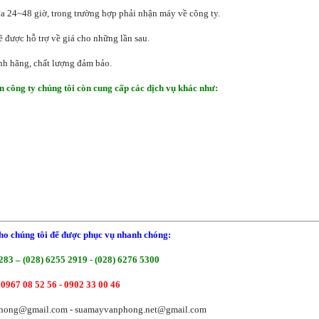
 đa 24~48 giờ, trong trường hợp phải nhận máy về công ty.
ẽ được hỗ trợ về giá cho những lần sau.
ính hãng, chất lượng đảm bảo.
n công ty chúng tôi còn cung cấp các dịch vụ khác như:
ho chúng tôi để được phục vụ nhanh chóng:
283 – (028) 6255 2919 - (028) 6276 5300
 0967 08 52 56 -
0902 33 00 46
hong@gmail.com - suamayvanphong.net@gmail.com