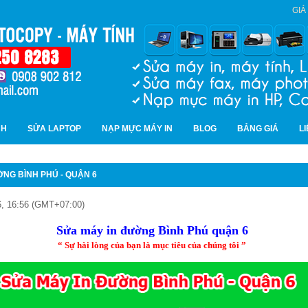
GIÁ
NH
SỬA LAPTOP
NẠP MỰC MÁY IN
BLOG
BẢNG GIÁ
L
NG BÌNH PHÚ - QUẬN 6
, 16:56 (GMT+07:00)
Sửa máy in đường Bình Phú quận 6
“ Sự hài lòng của bạn là mục tiêu của chúng tôi ”