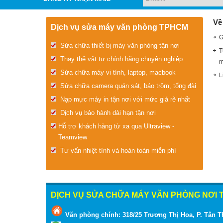
Về
Dịch vụ sửa máy văn phòng TPHCM
G
Sửa chữa thiết bị máy văn phòng tận nơi
T
Thay thế vật tư chính hãng chuyên nghiệp
m
Sửa chữa máy vi tính, laptop, macbook
L
Sửa chữa camera quán sát, báo trộm, tổng đài
Nạp mực máy in tận nơi với mức giá rẽ nhất
Dịch vụ bảo hành dài hạn tận nơi
Hỗ trợ khách hàng từ xa qua Ultraview -
Teamview
Tư vấn nhiệt tình và hoàn toàn miễn phí
DỊCH VỤ SỬA CHỮA MÁY VĂN PHÒNG NƠI T
Văn phòng chính: 318/25 Trương Thị Hoa, P. Tân T