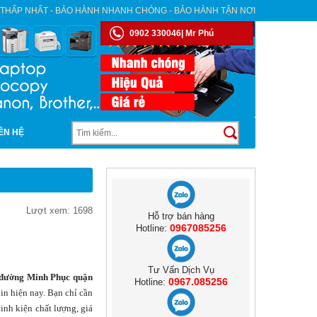
 THẤP NHẤT - BẢO HÀNH NHANH CHÓNG - BẢO HÀNH TẬN NƠI
0902 330046| Mr Phú
IÊN HỆ
Lượt xem: 1698
Hỗ trợ bán hàng
0967085256
Hotline:
Tư Vấn Dịch Vụ
 đường Minh Phục quận
0967.085256
Hotline:
in hiện nay. Bạn chỉ cần
inh kiện chất lượng, giá