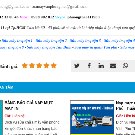
hong@gmail.com - suamayvanphong.net@gmail.com
2 33 00 46
Viber
:
0908 902 812
Skype
:
phuongthao111983
 11 tại
Tp.HCM
Cam kết 30 - 45 phút sẽ có mặt từ khi tiếp nhận điện thoại của qu
:
Sửa máy in quận 1
-
Sửa máy in quận 2
-
Sửa máy in quận 3
-
Sửa máy in quận 4
 máy in quận 8
-
Sửa máy in quận Tân Bình
-
Sửa máy in quận Tân phú
-
Sửa máy
đánh giá:
AN TÂM
BẢNG BÁO GIÁ NẠP MỰC
Nạp mực 
MÁY IN
Phú Thuậ
Giá: Liên hệ
Giá: Liên h
Dịch vụ sửa chữa máy văn phòng
Dịch vụ Nạ
xin gởi đến khách hàn bảng báo
Vĩnh Phú T