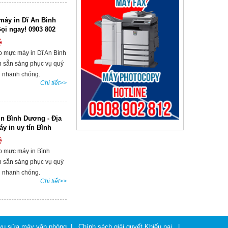
áy in Dĩ An Bình
ọi ngay! 0903 802
ệ
p mực máy in Dĩ An Bình
 sẵn sàng phục vụ quý
 nhanh chóng.
Chi tiết>>
n Bình Dương - Địa
áy in uy tín Bình
ệ
p mực máy in Bình
 sẵn sàng phục vụ quý
 nhanh chóng.
Chi tiết>>
 vụ sửa máy văn phòng
|
Chính sách giải quyết Khiếu nại
|