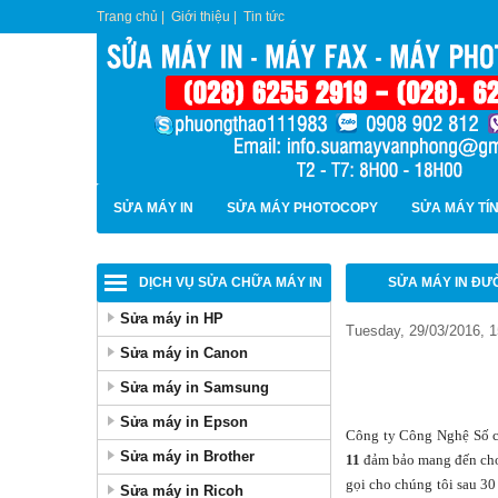
Trang chủ
|
Giới thiệu
|
Tin tức
SỬA MÁY IN
SỬA MÁY PHOTOCOPY
SỬA MÁY TÍ
DỊCH VỤ SỬA CHỮA MÁY IN
SỬA MÁY IN ĐƯ
Sửa máy in HP
Tuesday, 29/03/2016, 
Sửa máy in Canon
Sửa máy in Samsung
Sửa máy in Epson
Công ty Công Nghệ Số c
Sửa máy in Brother
11
đảm bảo mang đến cho 
gọi cho chúng tôi sau 30 
Sửa máy in Ricoh