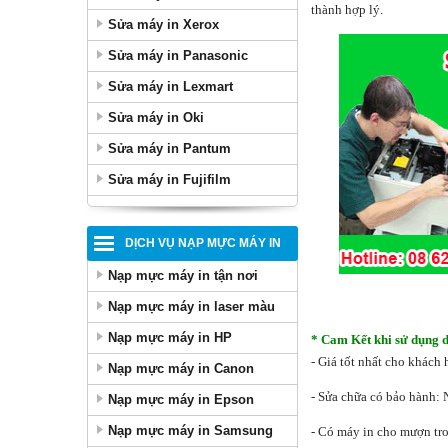
thành hợp lý.
Sửa máy in Xerox
Sửa máy in Panasonic
Sửa máy in Lexmart
Sửa máy in Oki
Sửa máy in Pantum
Sửa máy in Fujifilm
DỊCH VỤ NẠP MỰC MÁY IN
Nạp mực máy in tận nơi
Nạp mực máy in laser màu
Nạp mực máy in HP
* Cam Kết khi sử dụng d
- Giá tốt nhất cho khách
Nạp mực máy in Canon
- Sửa chữa có bảo hành: 
Nạp mực máy in Epson
Nạp mực máy in Samsung
- Có máy in cho mượn tro