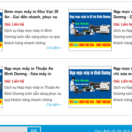
Bơm mực máy in Khu Vực Dĩ
Nạp mực m
An - Gọi đến nhanh, phục vụ
Dương - G
tận nơi
854
Giá: Liên hệ
Giá: Liên h
Dịch vụ Nạp mực máy in Bình
Dịch vụ Nạ
Dương luôn sẵn sàng phục vụ quý
Dương luôn
khách hàng nhanh chóng.
khách hàng
Chi tiết>>
Nạp mực máy in Thuận An
Nạp mực i
Bình Dương - Sửa máy in
chỉ sửa m
Thuận An
Dương
Giá: Liên hệ
Giá: Liên h
Dịch vụ Nạp mực máy in Thuận An
Dịch vụ Nạ
Bình Dương luôn sẵn sàng phục vụ
Dương luôn
quý khách hàng nhanh chóng
khách hàng
Chi tiết>>
Quy định về phí dịch