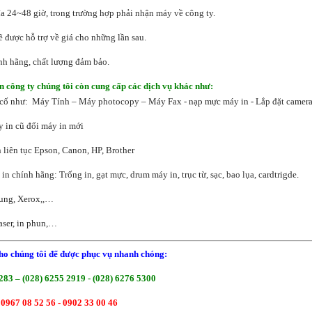
 đa 24~48 giờ, trong trường hợp phải nhận máy về công ty.
ẽ được hỗ trợ về giá cho những lần sau.
ính hãng, chất lượng đảm bảo.
n công ty chúng tôi còn cung cấp các dịch vụ khác như:
 cố như: Máy Tính – Máy photocopy – Máy Fax - nạp mực máy in - Lắp đặt camera
y in cũ
đổi máy in mới
n liên tục Epson, Canon, HP, Brother
in chính hãng: Trống in, gạt mực, drum máy in, trục từ, sạc, bao lụa, cardtrigde.
sung, Xerox,,…
laser, in phun,…
ho chúng tôi để được phục vụ nhanh chóng:
283 – (028) 6255 2919 - (028) 6276 5300
 0967 08 52 56 -
0902 33 00 46