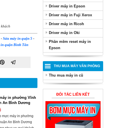
Driver máy in Epson
Driver máy in Fuji Xerox
Driver máy in Ricoh
ý khách
Driver máy in Oki
-
Sửa máy in quận 5
-
Phần mềm reset máy in
 in quận Bình Tân
Epson
THU MUA MÁY VĂN PHÒNG
Thu mua máy in cũ
ĐỐI TÁC LIÊN KẾT
máy in phường Vĩnh
n An Bình Dương
ệ
p mực máy in phường
huận An Bình Dương