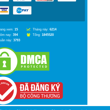
ang xem:
15
Tháng này:
6214
ôm nay:
394
Tổng:
1845520
uần này:
3793