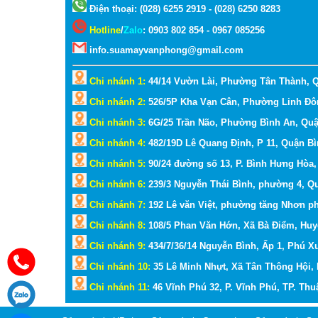
Điện thoại: (028) 6255 2919 - (028) 6250 8283
Hotline
/
Zalo
:
0903 802 854 - 0967 085256
info.suamayvanphong@gmail.com
Chi nhánh 1:
44/14 Vườn Lài, Phường Tân Thành, 
Chi nhánh 2:
526/5P Kha Vạn Cân, Phường Linh Đô
Chi nhánh 3:
6G/25 Trần Não, Phường Bình An, Qu
Chi nhánh 4:
482/19D Lê Quang Định, P 11, Quận B
Chi nhánh 5:
90/24 đường số 13, P. Bình Hưng Hòa
Chi nhánh 6:
239/3 Nguyễn Thái Bình, phường 4, Q
Chi nhánh 7:
192 Lê văn Việt, phường tăng Nhơn p
Chi nhánh 8:
108/5 Phan Văn Hớn, Xã Bà Điểm, Hu
Chi nhánh 9:
434/7/36/14 Nguyễn Bình, Ấp 1, Phú 
Chi nhánh 10:
35 Lê Minh Nhựt, Xã Tân Thông Hội,
Chi nhánh 11:
46 Vĩnh Phú 32, P. Vĩnh Phú, TP. Th