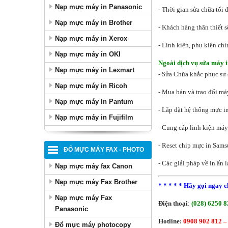
Nạp mực máy in Panasonic
- Thời gian sửa chữa tối
Nạp mực máy in Brother
- Khách hàng thân thiết s
Nạp mực máy in Xerox
- Linh kiện, phụ kiện ch
Nạp mực máy in OKI
Ngoài dịch vụ sửa máy i
Nạp mực máy in Lexmart
- Sửa Chữa khắc phục sự
Nạp mực máy in Ricoh
- Mua bán và trao đổi má
Nạp mực máy In Pantum
- Lắp đặt hệ thống mực i
Nạp mực máy in Fujifilm
- Cung cấp linh kiện máy 
- Reset chip mực in Sam
ĐỔ MỰC MÁY FAX - PHOTO
- Các giải pháp về in ấn 
Nạp mực máy fax Canon
Nạp mực máy Fax Brother
*
*
*
* *
Hãy gọi ngay c
Nạp mực máy Fax
Điện thoại
:
(028) 6250 8
Panasonic
Hotline:
0908 902 812 –
Đổ mực máy photocopy