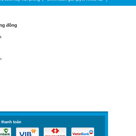
Chính sách riêng tư
ộng đồng
k
m
 thanh toán