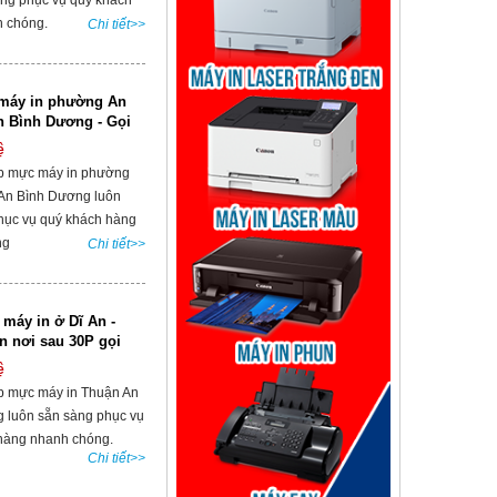
àng phục vụ quý khách
 chóng.
Chi tiết>>
máy in phường An
n Bình Dương - Gọi
ệ
p mực máy in phường
 An Bình Dương luôn
hục vụ quý khách hàng
ng
Chi tiết>>
máy in ở Dĩ An -
ận nơi sau 30P gọi
ệ
p mực máy in Thuận An
 luôn sẵn sàng phục vụ
hàng nhanh chóng.
Chi tiết>>