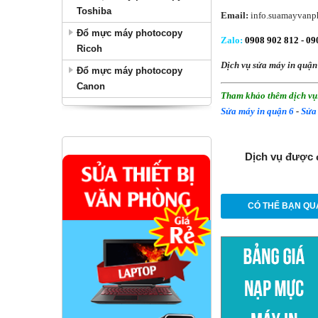
Toshiba
Email:
info.suamayvanp
Đổ mực máy photocopy
Zalo
:
0908 902 812 -
090
Ricoh
Dịch vụ sửa máy in quận
Đổ mực máy photocopy
Canon
Tham khảo thêm dịch vụ
Sửa máy in quận 6
-
Sửa
Dịch vụ được 
CÓ THỂ BẠN QU