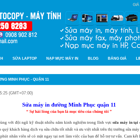
GIÁ
NH
SỬA LAPTOP
NẠP MỰC MÁY IN
BLOG
BẢNG GIÁ
L
ỜNG MINH PHỤC - QUẬN 11
15:25 (GMT+07:00)
Sửa máy in đường Minh Phục quận 11
“ Sự hài lòng của bạn là mục tiêu của chúng tôi ”
ùng với đội ngũ kỹ thuật nhiều năm kinh nghiệm trong lĩnh vực
sửa máy in tại
quý khách hàng dịch vụ sửa chữa tốt nhất và ưu việt nhất trên thị trường sửa máy 
phút nhân viên sẽ có mặt ngay tại nơi làm việc của bạn để hỗ trợ tư vấn. Cam kết l