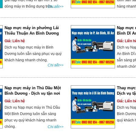
giá nạp mực máy in tận nơi 1 số
luôn sẵn s
dòng máy in thông dụng trên...
hàng nhanh
Chi tiết>>
Nạp mực máy in phường Lái
Nạp mực 
Thiêu Thuận An Bình Dương
Bình Dĩ A
ngay!
Giá: Liên hệ
Giá: Liên h
Dịch vụ Nạp mực máy in Bình
Dịch vụ Nạ
Dương luôn sẵn sàng phục vụ quý
An Bình Dĩ
khách hàng nhanh chóng.
sẵn sàng p
Chi tiết>>
nhanh chó
Nạp mực máy in Thủ Dầu Một
Thay mực 
Bình Dương - Dịch vụ tận nơi
Dịch vụ t
Giá: Liên hệ
Giá: Liên h
Dịch vụ Nạp mực máy in Thủ Dầu
Dịch vụ Nạ
Một Bình Dương luôn sẵn sàng
Bình Dương
phục vụ quý khách hàng nhanh
quý khách 
chóng.
Chi tiết>>