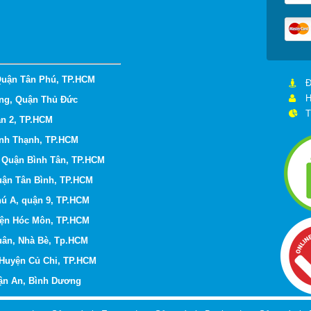
Quận Tân Phú, TP.HCM
Đ
H
ng, Quận Thủ Đức
T
ận 2, TP.HCM
ình Thạnh,
TP.HCM
, Quận Bình Tân, TP.HCM
uận Tân Bình,
TP.HCM
hú A, quận 9,
TP.HCM
yện Hóc Môn,
TP.HCM
Xuân, Nhà Bè, Tp.HCM
 Huyện Củ Chi, TP.HCM
uận An, Bình Dương