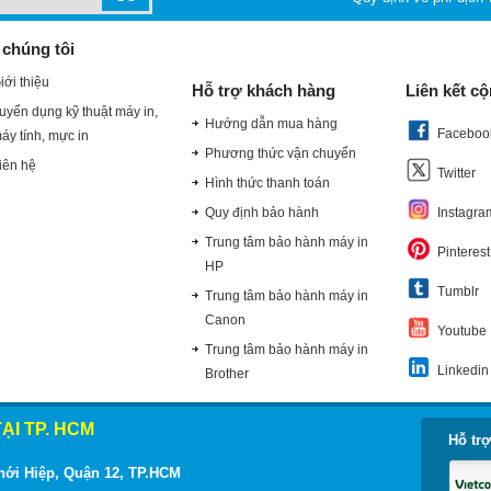
 chúng tôi
iới thiệu
Hỗ trợ khách hàng
Liên kết c
uyển dụng kỹ thuật máy in,
Hướng dẫn mua hàng
Faceboo
áy tính, mực in
Phương thức vận chuyển
iên hệ
Twitter
Hình thức thanh toán
Quy định bảo hành
Instagra
Trung tâm bảo hành máy in
Pinterest
HP
Tumblr
Trung tâm bảo hành máy in
Canon
Youtube
Trung tâm bảo hành máy in
Linkedin
Brother
ẠI TP. HCM
Hỗ trợ
hới Hiệp, Quận 12, TP.HCM